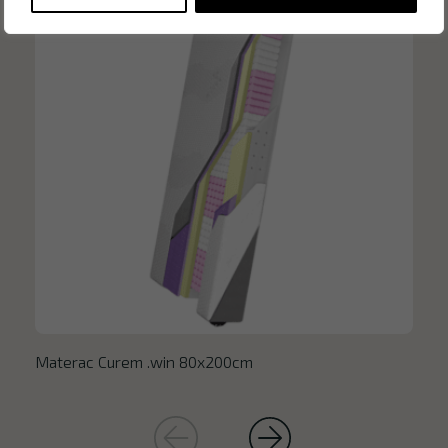
Materac Curem .win 80x200cm