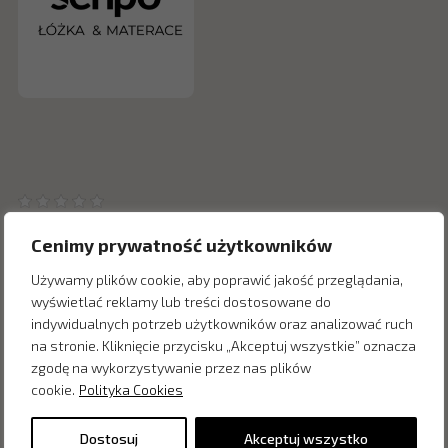
Cenimy prywatność użytkowników
Używamy plików cookie, aby poprawić jakość przeglądania,
wyświetlać reklamy lub treści dostosowane do
Inne produkty z kategorii
indywidualnych potrzeb użytkowników oraz analizować ruch
na stronie. Kliknięcie przycisku „Akceptuj wszystkie” oznacza
zgodę na wykorzystywanie przez nas plików
cookie.
Polityka Cookies
Dostosuj
Akceptuj wszystko