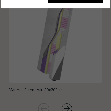
Materac Curem .win 80x200cm