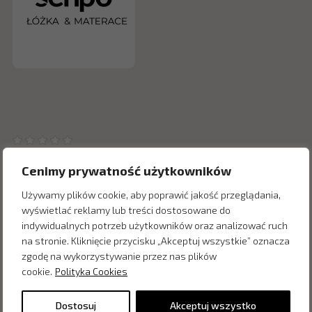
Cenimy prywatność użytkowników
Używamy plików cookie, aby poprawić jakość przeglądania,
wyświetlać reklamy lub treści dostosowane do
Inne produkty z kategorii
indywidualnych potrzeb użytkowników oraz analizować ruch
na stronie. Kliknięcie przycisku „Akceptuj wszystkie” oznacza
zgodę na wykorzystywanie przez nas plików
cookie.
Polityka Cookies
Dostosuj
Akceptuj wszystko