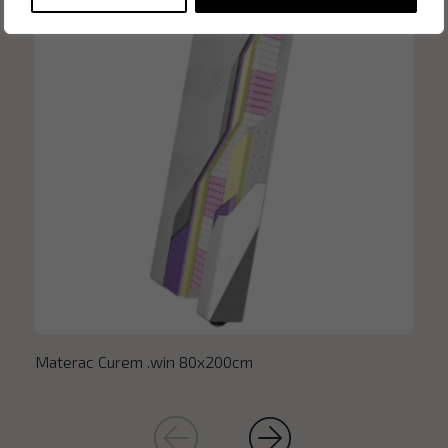
Materac Curem .win 80x200cm