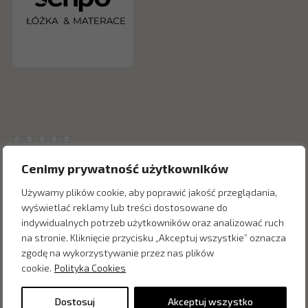
Cenimy prywatność użytkowników
Używamy plików cookie, aby poprawić jakość przeglądania,
wyświetlać reklamy lub treści dostosowane do
Inne produkty z kategorii
indywidualnych potrzeb użytkowników oraz analizować ruch
na stronie. Kliknięcie przycisku „Akceptuj wszystkie” oznacza
zgodę na wykorzystywanie przez nas plików
cookie.
Polityka Cookies
Dostosuj
Akceptuj wszystko