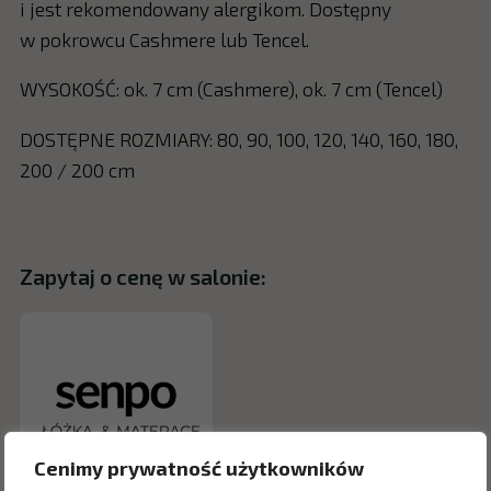
i jest rekomendowany alergikom. Dostępny
w pokrowcu Cashmere lub Tencel.
WYSOKOŚĆ: ok. 7 cm (Cashmere), ok. 7 cm (Tencel)
DOSTĘPNE ROZMIARY: 80, 90, 100, 120, 140, 160, 180,
200 / 200 cm
Zapytaj o cenę w salonie:
Cenimy prywatność użytkowników