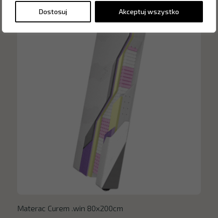
Dostosuj
Akceptuj wszystko
Materac Curem .win 80x200cm