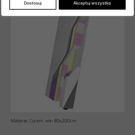
Dostosuj
Akceptuj wszystko
Materac Curem .win 80x200cm