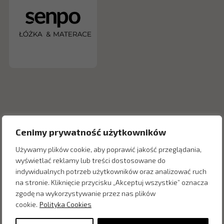
Cenimy prywatność użytkowników
Używamy plików cookie, aby poprawić jakość przeglądania,
wyświetlać reklamy lub treści dostosowane do
indywidualnych potrzeb użytkowników oraz analizować ruch
Inne produkty z kategorii
na stronie. Kliknięcie przycisku „Akceptuj wszystkie” oznacza
zgodę na wykorzystywanie przez nas plików
cookie.
Polityka Cookies