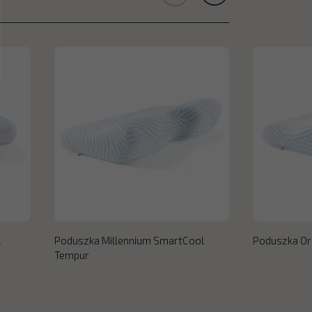
l
Poduszka Millennium SmartCool
Poduszka Or
Tempur