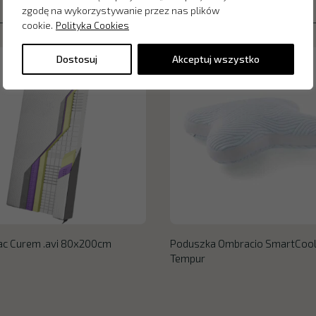
zgodę na wykorzystywanie przez nas plików
cookie.
Polityka Cookies
Dostosuj
Akceptuj wszystko
ac Curem .avi 80x200cm
Poduszka Ombracio SmartCoo
Tempur