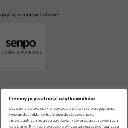
apytaj o cenę w salonie:
Cenimy prywatność użytkowników
Używamy plików cookie, aby poprawić jakość przeglądania,
wyświetlać reklamy lub treści dostosowane do
indywidualnych potrzeb użytkowników oraz analizować ruch
na stronie. Kliknięcie przycisku „Akceptuj wszystkie” oznacza