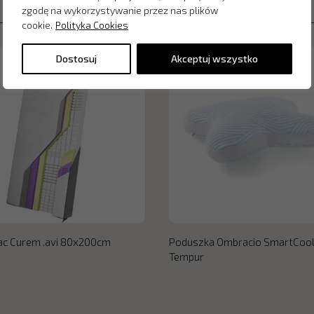
zgodę na wykorzystywanie przez nas plików
cookie.
Polityka Cookies
Dostosuj
Akceptuj wszystko
ac Curem .avi 80x200cm
Poduszka Ombracio SmartCoo
Tempur