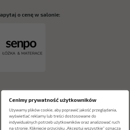
apytaj o cenę w salonie:
Cenimy prywatność użytkowników
Używamy plików cookie, aby poprawić jakość przeglądania,
wyświetlać reklamy lub treści dostosowane do
indywidualnych potrzeb użytkowników oraz analizować ruch
na stronie. Kliknięcie przycisku „Akceptuj wszystkie” oznacza