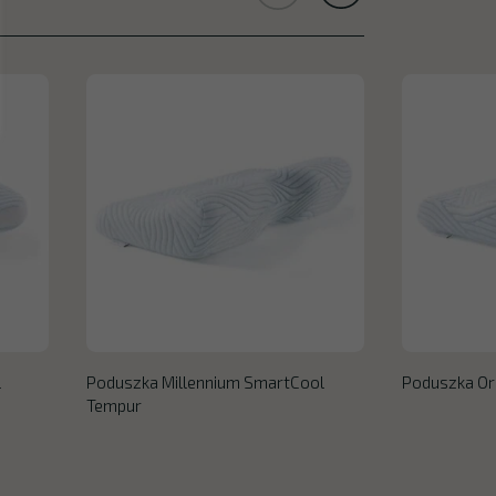
l
Poduszka Millennium SmartCool
Poduszka Or
Tempur