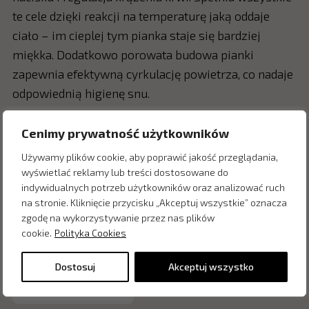
te cele dzięki reakcji na temperaturę jaką oddaje
ciało – im cieplej tym pianka staje się bardziej
miękka. Dodatkowo porowata budowa pianki
zapewnia efektywną cyrkulację powietrza, co nadaje
odpowiednią higienę snu.
Cenimy prywatność użytkowników
Używamy plików cookie, aby poprawić jakość przeglądania,
Zapytaj o cenę w salonie:
wyświetlać reklamy lub treści dostosowane do
indywidualnych potrzeb użytkowników oraz analizować ruch
na stronie. Kliknięcie przycisku „Akceptuj wszystkie” oznacza
zgodę na wykorzystywanie przez nas plików
cookie.
Polityka Cookies
Dostosuj
Akceptuj wszystko