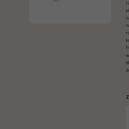
c
p
z
n
r
k
P
w
d
d
Z