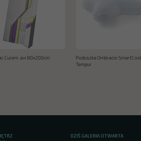
ac Curem .avi 80x200cm
Poduszka Ombracio SmartCoo
Tempur
NĘTRZ
DZIŚ GALERIA OTWARTA