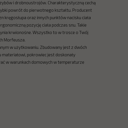
grzybów i drobnoustrojów. Charakterystyczną cechą
szybki powrót do pierwotnego kształtu. Producent
n kręgosłupa oraz innych punktów nacisku ciała
 ergonomiczną pozycję ciała podczas snu. Takie
czynia krwionośne. Wszystko to w trosce o Twój
ch Morfeusza.
nym w użytkowaniu. Zbudowany jest z dwóch
 materiałowi, pokrowiec jest doskonały
wyprać w warunkach domowych w temperaturze