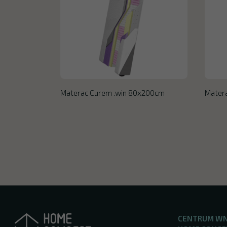
Materac Curem .win 80x200cm
Mater
CENTRUM W