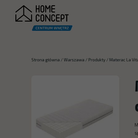
Strona główna
/
Warszawa
/
Produkty
/
Materac La Vi
M
s