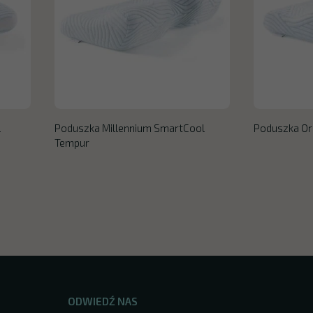
l
Poduszka Millennium SmartCool
Poduszka Or
Tempur
ODWIEDŹ NAS