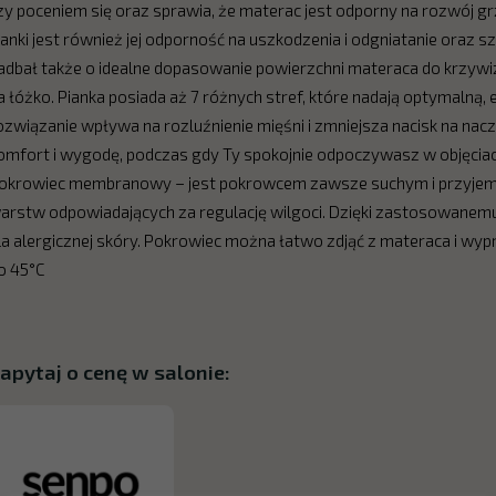
zy poceniem się oraz sprawia, że materac jest odporny na rozwój 
ianki jest również jej odporność na uszkodzenia i odgniatanie oraz 
adbał także o idealne dopasowanie powierzchni materaca do krzywiz
a łóżko. Pianka posiada aż 7 różnych stref, które nadają optymalną,
ozwiązanie wpływa na rozluźnienie mięśni i zmniejsza nacisk na na
omfort i wygodę, podczas gdy Ty spokojnie odpoczywasz w objęcia
okrowiec membranowy – jest pokrowcem zawsze suchym i przyjem
arstw odpowiadających za regulację wilgoci. Dzięki zastosowanemu
la alergicznej skóry. Pokrowiec można łatwo zdjąć z materaca i 
o 45°C
apytaj o cenę w salonie: