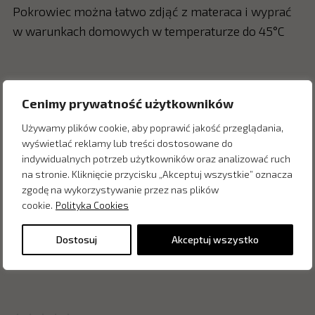
Pokrowiec można łatwo zdjąć z materaca i wyprać
w warunkach domowych w temperaturze do 45°C
Zapytaj o cenę w salonie:
Cenimy prywatność użytkowników
Używamy plików cookie, aby poprawić jakość przeglądania,
wyświetlać reklamy lub treści dostosowane do
indywidualnych potrzeb użytkowników oraz analizować ruch
na stronie. Kliknięcie przycisku „Akceptuj wszystkie” oznacza
zgodę na wykorzystywanie przez nas plików
cookie.
Polityka Cookies
Dostosuj
Akceptuj wszystko