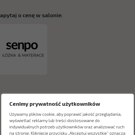
apytaj o cenę w salonie:
Cenimy prywatność użytkowników
Używamy plików cookie, aby poprawić jakość przeglądania,
wyświetlać reklamy lub treści dostosowane do
indywidualnych potrzeb użytkowników oraz analizować ruch
na stronie. Kliknięcie przycisku „Akceptuj wszystkie” oznacza