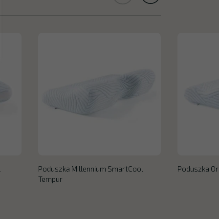
l
Poduszka Millennium SmartCool
Poduszka Or
Tempur