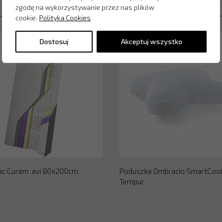
zgodę na wykorzystywanie przez nas plików
cookie.
Polityka Cookies
Dostosuj
Akceptuj wszystko
ac Curem .avi 80x200cm
Poduszka Ombracio SmartCoo
Tempur