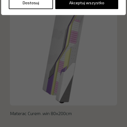
Dostosuj
Akceptuj wszystko
Materac Curem .win 80x200cm