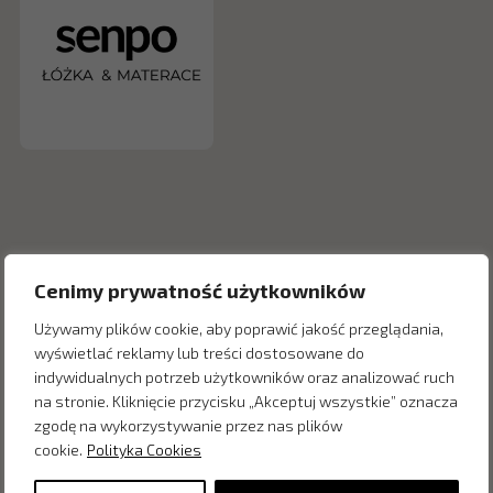
Cenimy prywatność użytkowników
Używamy plików cookie, aby poprawić jakość przeglądania,
wyświetlać reklamy lub treści dostosowane do
indywidualnych potrzeb użytkowników oraz analizować ruch
Inne produkty z kategorii
na stronie. Kliknięcie przycisku „Akceptuj wszystkie” oznacza
zgodę na wykorzystywanie przez nas plików
cookie.
Polityka Cookies