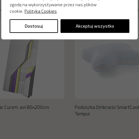
zgodę na wykorzystywanie przez nas plików
cookie.
Polityka Cookies
Dostosuj
Akceptuj wszystko
ac Curem .avi 80x200cm
Poduszka Ombracio SmartCoo
Tempur