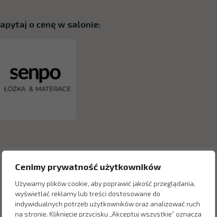
apytaj o cenę w salonie:
Cenimy prywatność użytkowników
Używamy plików cookie, aby poprawić jakość przeglądania,
wyświetlać reklamy lub treści dostosowane do
indywidualnych potrzeb użytkowników oraz analizować ruch
na stronie. Kliknięcie przycisku „Akceptuj wszystkie” oznacza