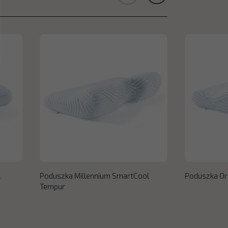
l
Poduszka Millennium SmartCool
Poduszka Or
Tempur