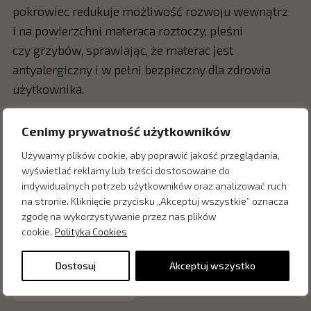
pokrowiec redukuje możliwość rozwoju wewnątrz
i na powierzchni materaca roztoczy, pleśni
czy grzybów, sprawiając, że materac jest
antyalergiczny i w pełni bezpieczny dla zdrowia
użytkownika.
Cenimy prywatność użytkowników
Zapytaj o cenę w salonie:
Używamy plików cookie, aby poprawić jakość przeglądania,
wyświetlać reklamy lub treści dostosowane do
indywidualnych potrzeb użytkowników oraz analizować ruch
na stronie. Kliknięcie przycisku „Akceptuj wszystkie” oznacza
zgodę na wykorzystywanie przez nas plików
cookie.
Polityka Cookies
Dostosuj
Akceptuj wszystko