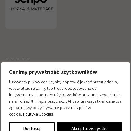
Cenimy prywatność użytkowników
Używamy plików cookie, aby poprawić jakość przeglądania,
wyświetlać reklamy lub treści dostosowane do
Inne produkty z kategorii
indywidualnych potrzeb użytkowników oraz analizować ruch
na stronie. Kliknięcie przycisku „Akceptuj wszystkie” oznacza
zgodę na wykorzystywanie przez nas plików
cookie.
Polityka Cookies
Dostosuj
Akceptuj wszystko