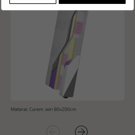
Materac Curem .win 80x200cm