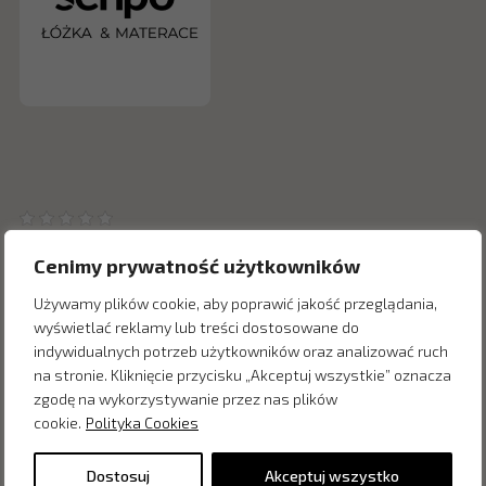
Cenimy prywatność użytkowników
Używamy plików cookie, aby poprawić jakość przeglądania,
wyświetlać reklamy lub treści dostosowane do
Inne produkty z kategorii
indywidualnych potrzeb użytkowników oraz analizować ruch
na stronie. Kliknięcie przycisku „Akceptuj wszystkie” oznacza
zgodę na wykorzystywanie przez nas plików
cookie.
Polityka Cookies
Dostosuj
Akceptuj wszystko