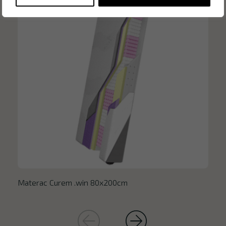
Materac Curem .win 80x200cm