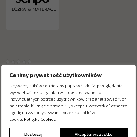
Cenimy prywatność użytkowników
Używamy plików cookie, aby poprawić jakość przeglądania,
wyświetlać reklamy lub treści dostosowane do
Inne produkty z kategorii
indywidualnych potrzeb użytkowników oraz analizować ruch
na stronie. Kliknięcie przycisku „Akceptuj wszystkie” oznacza
zgodę na wykorzystywanie przez nas plików
cookie.
Polityka Cookies
Dostosuj
Akceptuj wszystko