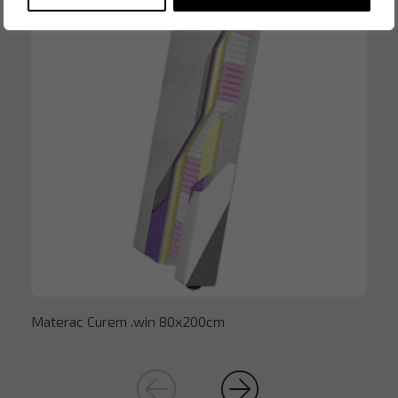
Materac Curem .win 80x200cm