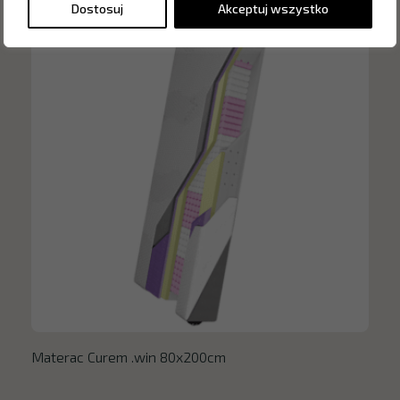
Dostosuj
Akceptuj wszystko
Materac Curem .win 80x200cm