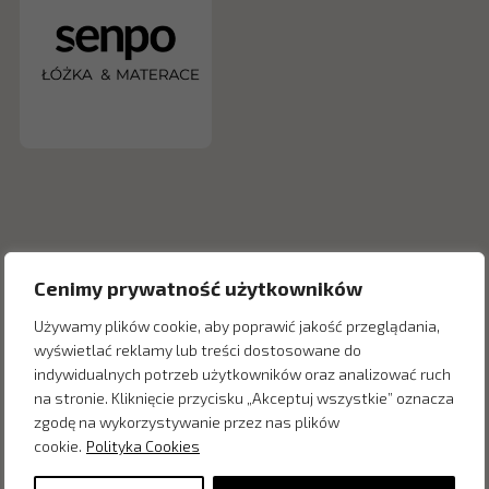
Cenimy prywatność użytkowników
Używamy plików cookie, aby poprawić jakość przeglądania,
wyświetlać reklamy lub treści dostosowane do
indywidualnych potrzeb użytkowników oraz analizować ruch
Inne produkty z kategorii
na stronie. Kliknięcie przycisku „Akceptuj wszystkie” oznacza
zgodę na wykorzystywanie przez nas plików
cookie.
Polityka Cookies