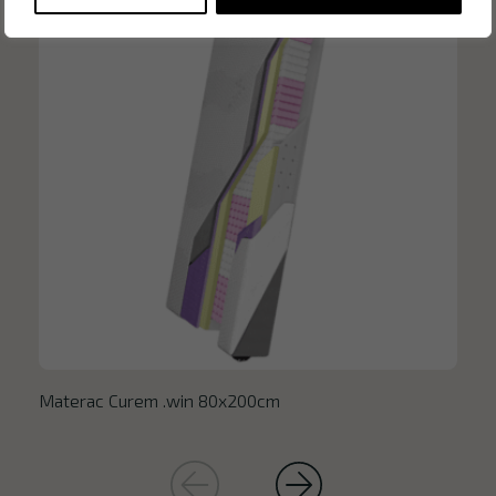
Materac Curem .win 80x200cm