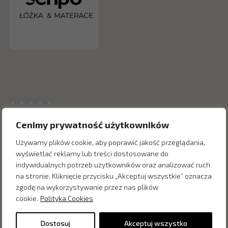
Cenimy prywatność użytkowników
Używamy plików cookie, aby poprawić jakość przeglądania,
wyświetlać reklamy lub treści dostosowane do
Inne produkty z kategorii
indywidualnych potrzeb użytkowników oraz analizować ruch
na stronie. Kliknięcie przycisku „Akceptuj wszystkie” oznacza
zgodę na wykorzystywanie przez nas plików
cookie.
Polityka Cookies
Dostosuj
Akceptuj wszystko