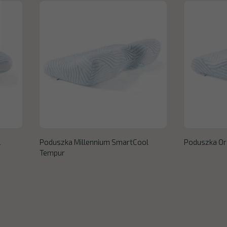
l
Poduszka Millennium SmartCool
Poduszka Or
Tempur