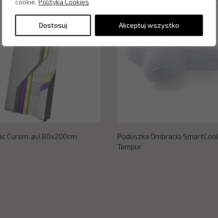
cookie.
Polityka Cookies
Dostosuj
Akceptuj wszystko
ac Curem .avi 80x200cm
Poduszka Ombracio SmartCoo
Tempur