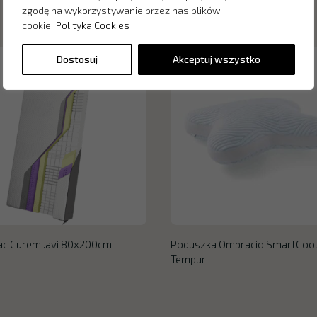
zgodę na wykorzystywanie przez nas plików
cookie.
Polityka Cookies
Dostosuj
Akceptuj wszystko
ac Curem .avi 80x200cm
Poduszka Ombracio SmartCoo
Tempur