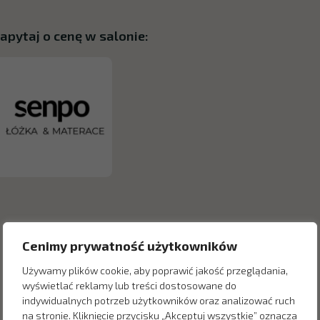
apytaj o cenę w salonie:
Cenimy prywatność użytkowników
Używamy plików cookie, aby poprawić jakość przeglądania,
wyświetlać reklamy lub treści dostosowane do
indywidualnych potrzeb użytkowników oraz analizować ruch
na stronie. Kliknięcie przycisku „Akceptuj wszystkie” oznacza