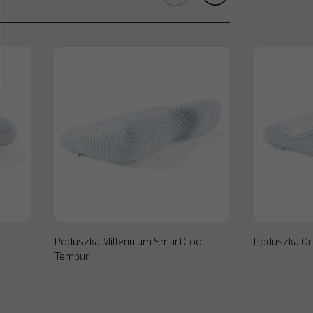
l
Poduszka Millennium SmartCool
Poduszka Or
Tempur