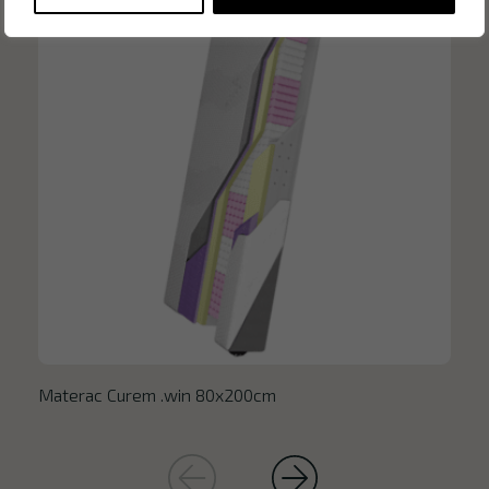
Materac Curem .win 80x200cm