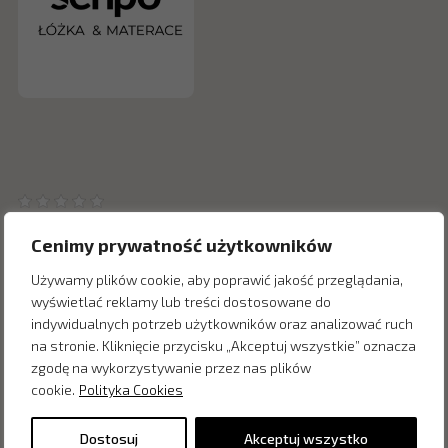
Cenimy prywatność użytkowników
Używamy plików cookie, aby poprawić jakość przeglądania,
wyświetlać reklamy lub treści dostosowane do
Inne produkty z kategorii
indywidualnych potrzeb użytkowników oraz analizować ruch
na stronie. Kliknięcie przycisku „Akceptuj wszystkie” oznacza
zgodę na wykorzystywanie przez nas plików
cookie.
Polityka Cookies
Dostosuj
Akceptuj wszystko