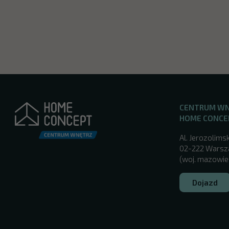
CENTRUM W
HOME CONCE
Al. Jerozolimsk
02-222 Wars
(woj. mazowie
Dojazd