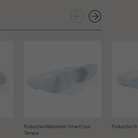
l
Poduszka Millennium SmartCool
Poduszka Or
Tempur