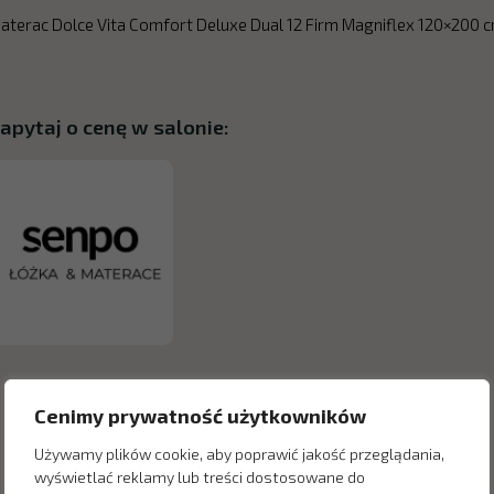
aterac Dolce Vita Comfort Deluxe Dual 12 Firm Magniflex 120×200 
apytaj o cenę w salonie:
Cenimy prywatność użytkowników
Używamy plików cookie, aby poprawić jakość przeglądania,
wyświetlać reklamy lub treści dostosowane do