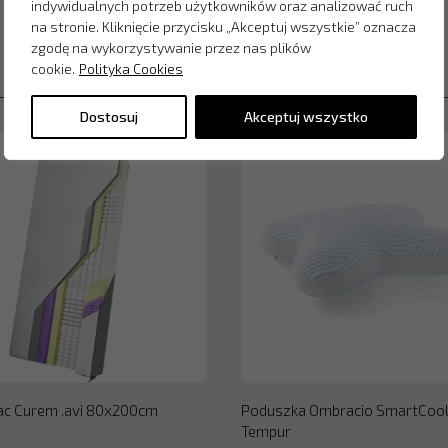
indywidualnych potrzeb użytkowników oraz analizować ruch
na stronie. Kliknięcie przycisku „Akceptuj wszystkie” oznacza
zgodę na wykorzystywanie przez nas plików
cookie.
Polityka Cookies
Dostosuj
Akceptuj wszystko
ac Curem .avi 80x200cm
Poduszka Ombracio SmartCoo
Tempur