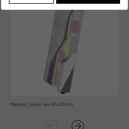
Materac Curem .win 80x200cm