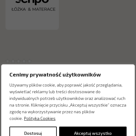
Cenimy prywatność użytkowników
Używamy plików cookie, aby poprawić jakość przeglądania,
wyświetlać reklamy lub treści dostosowane do
Inne produkty z kategorii
indywidualnych potrzeb użytkowników oraz analizować ruch
na stronie. Kliknięcie przycisku „Akceptuj wszystkie” oznacza
zgodę na wykorzystywanie przez nas plików
cookie.
Polityka Cookies
Dostosuj
Akceptuj wszystko