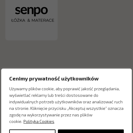
Cenimy prywatność użytkowników
Używamy plików cookie, aby poprawić jakość przeglądania,
wyświetlać reklamy lub treści dostosowane do
indywidualnych potrzeb użytkowników oraz analizować ruch
Inne produkty z kategorii
na stronie. Kliknięcie przycisku „Akceptuj wszystkie” oznacza
zgodę na wykorzystywanie przez nas plików
cookie.
Polityka Cookies