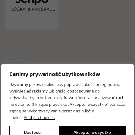
Cenimy prywatność użytkowników
Używamy plików cookie, aby poprawić jakość przeglądania,
wyświetlać reklamy lub treści dostosowane do
Inne produkty z kategorii
indywidualnych potrzeb użytkowników oraz analizować ruch
na stronie. Kliknięcie przycisku „Akceptuj wszystkie” oznacza
zgodę na wykorzystywanie przez nas plików
cookie.
Polityka Cookies
Dostosuj
Akceptuj wszystko