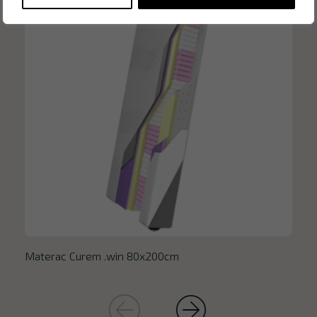
Materac Curem .win 80x200cm