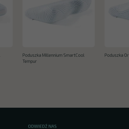
l
Poduszka Millennium SmartCool
Poduszka Or
Tempur
ODWIEDŹ NAS