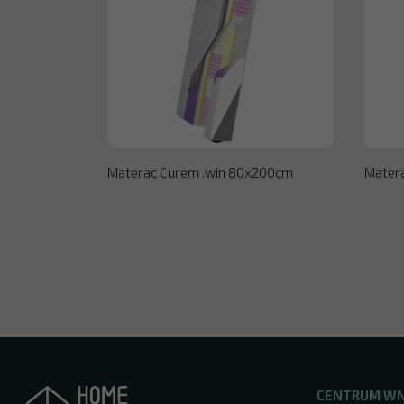
Materac Curem .win 80x200cm
Mater
CENTRUM W