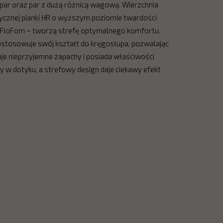
par oraz par z dużą różnicą wagową. Wierzchnia
cznej pianki HR o wyższym poziomie twardości
i FloFom – tworzą strefę optymalnego komfortu.
ostosowuje swój kształt do kręgosłupa, pozwalając
uje nieprzyjemne zapachy i posiada właściwości
y w dotyku, a strefowy design daje ciekawy efekt