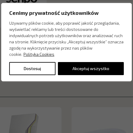
Cenimy prywatność użytkowników
Używamy plików cookie, aby poprawić jakość przeglądania,
wyświetlać reklamy lub treści dostosowane do
indywidualnych potrzeb użytkowników oraz analizować ruch
na stronie. Kliknięcie przycisku „Akceptuj wszystkie” oznacza
zgodę na wykorzystywanie przez nas plików
cookie.
Polityka Cookies
Dostosuj
Akceptuj wszystko