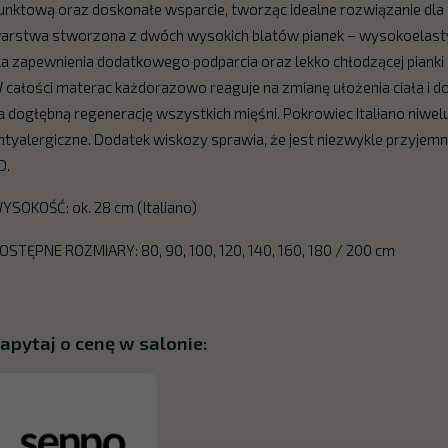
unktową oraz doskonałe wsparcie, tworząc idealne rozwiązanie dla 
arstwa stworzona z dwóch wysokich blatów pianek – wysokoelasty
la zapewnienia dodatkowego podparcia oraz lekko chłodzącej piank
 całości materac każdorazowo reaguje na zmianę ułożenia ciała i d
a dogłębną regenerację wszystkich mięśni. Pokrowiec Italiano niwel
ntyalergiczne. Dodatek wiskozy sprawia, że jest niezwykle przyjemn
D.
YSOKOŚĆ: ok. 28 cm (Italiano)
OSTĘPNE ROZMIARY: 80, 90, 100, 120, 140, 160, 180 / 200 cm
apytaj o cenę w salonie: