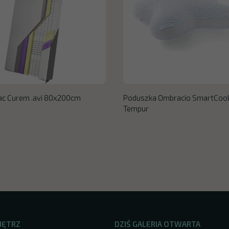
ac Curem .avi 80x200cm
Poduszka Ombracio SmartCoo
Tempur
NĘTRZ
DZIŚ GALERIA OTWARTA