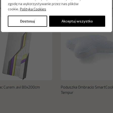
zgodę na wykorzystywanie przez nas plików
cookie.
Polityka Cookies
Dostosuj
Akceptuj wszystko
ac Curem .avi 80x200cm
Poduszka Ombracio SmartCoo
Tempur