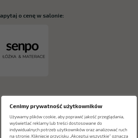
apytaj o cenę w salonie:
Cenimy prywatność użytkowników
Używamy plików cookie, aby poprawić jakość przeglądania,
wyświetlać reklamy lub treści dostosowane do
indywidualnych potrzeb użytkowników oraz analizować ruch
na stronie. Kliknięcie przycisku „Akceptuj wszystkie” oznacza