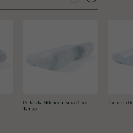
l
Poduszka Millennium SmartCool
Poduszka Or
Tempur