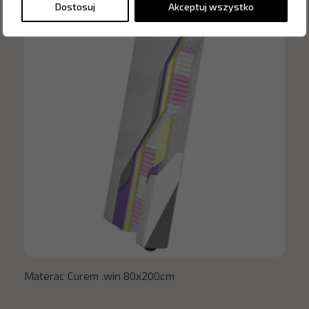
Dostosuj
Akceptuj wszystko
Materac Curem .win 80x200cm