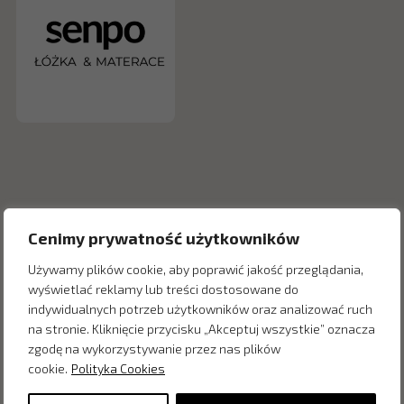
Cenimy prywatność użytkowników
Używamy plików cookie, aby poprawić jakość przeglądania,
wyświetlać reklamy lub treści dostosowane do
indywidualnych potrzeb użytkowników oraz analizować ruch
Inne produkty z kategorii
na stronie. Kliknięcie przycisku „Akceptuj wszystkie” oznacza
zgodę na wykorzystywanie przez nas plików
cookie.
Polityka Cookies