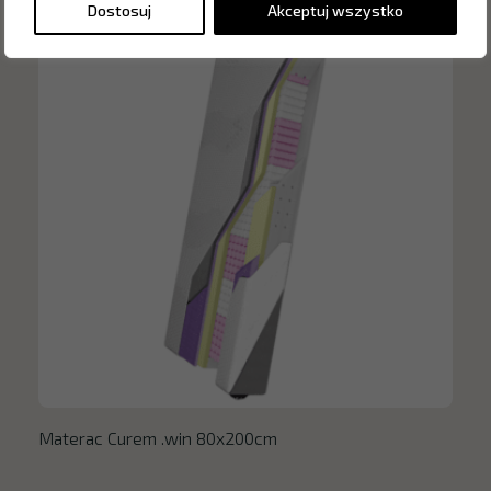
Dostosuj
Akceptuj wszystko
Materac Curem .win 80x200cm