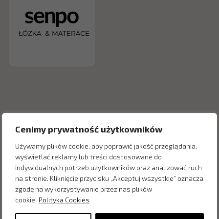
Cenimy prywatność użytkowników
Używamy plików cookie, aby poprawić jakość przeglądania,
wyświetlać reklamy lub treści dostosowane do
indywidualnych potrzeb użytkowników oraz analizować ruch
Inne produkty z kategorii
na stronie. Kliknięcie przycisku „Akceptuj wszystkie” oznacza
zgodę na wykorzystywanie przez nas plików
cookie.
Polityka Cookies