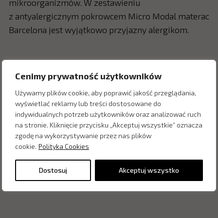
mikroorganizmów. W zestawieniu
z antyalergicznym pokrowcem Micro Modal materac
Barcelona jest wyjątkowo przyjazny alergikom.
Cenimy prywatność użytkowników
Zapytaj o cenę w salonie:
Używamy plików cookie, aby poprawić jakość przeglądania,
wyświetlać reklamy lub treści dostosowane do
indywidualnych potrzeb użytkowników oraz analizować ruch
na stronie. Kliknięcie przycisku „Akceptuj wszystkie” oznacza
zgodę na wykorzystywanie przez nas plików
cookie.
Polityka Cookies
Dostosuj
Akceptuj wszystko