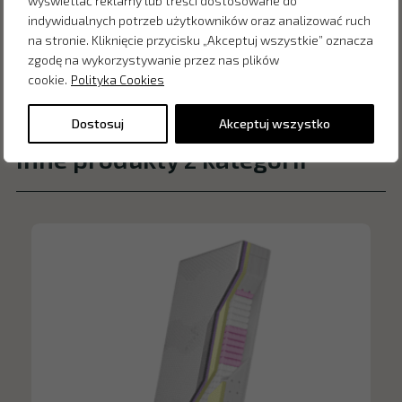
wyświetlać reklamy lub treści dostosowane do
indywidualnych potrzeb użytkowników oraz analizować ruch
na stronie. Kliknięcie przycisku „Akceptuj wszystkie” oznacza
zgodę na wykorzystywanie przez nas plików
cookie.
Polityka Cookies
Dostosuj
Akceptuj wszystko
Inne produkty z kategorii