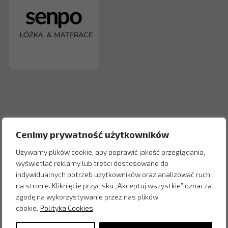
Cenimy prywatność użytkowników
Używamy plików cookie, aby poprawić jakość przeglądania,
wyświetlać reklamy lub treści dostosowane do
indywidualnych potrzeb użytkowników oraz analizować ruch
Inne produkty z kategorii
na stronie. Kliknięcie przycisku „Akceptuj wszystkie” oznacza
zgodę na wykorzystywanie przez nas plików
cookie.
Polityka Cookies