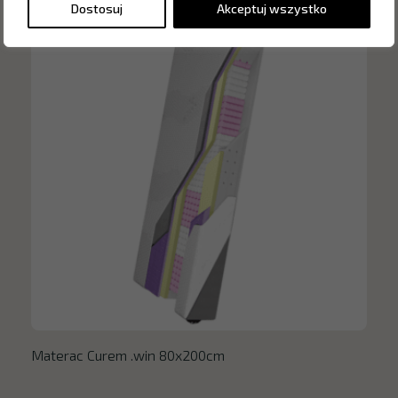
Dostosuj
Akceptuj wszystko
Materac Curem .win 80x200cm