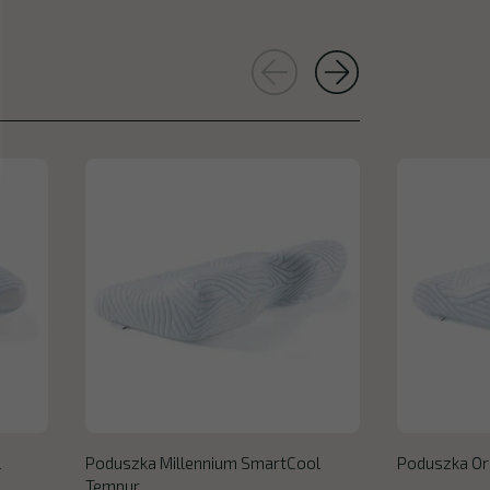
l
Poduszka Millennium SmartCool
Poduszka Or
Tempur