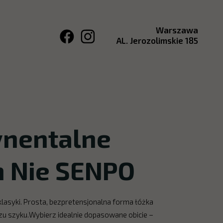
Warszawa
AL. Jerozolimskie 185
ynentalne
m Nie SENPO
klasyki. Prosta, bezpretensjonalna forma łóżka
trzu szyku.Wybierz idealnie dopasowane obicie –