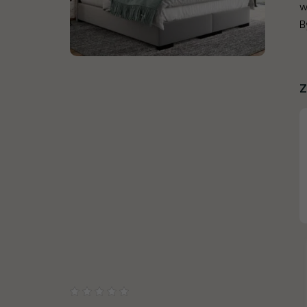
w
B
Z