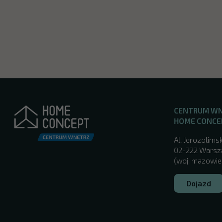
CENTRUM W
HOME CONCE
Al. Jerozolimsk
02-222 Wars
(woj. mazowie
Dojazd