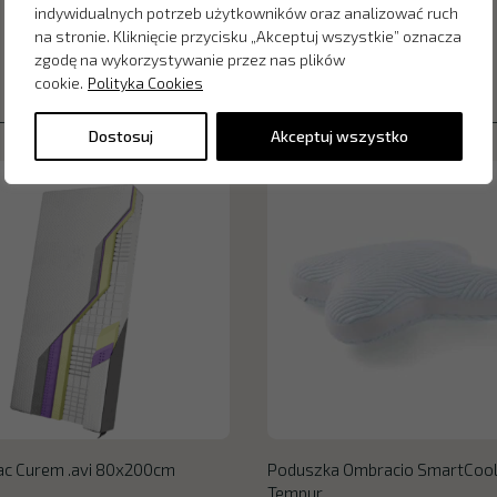
indywidualnych potrzeb użytkowników oraz analizować ruch
na stronie. Kliknięcie przycisku „Akceptuj wszystkie” oznacza
zgodę na wykorzystywanie przez nas plików
cookie.
Polityka Cookies
Dostosuj
Akceptuj wszystko
ac Curem .avi 80x200cm
Poduszka Ombracio SmartCoo
Tempur