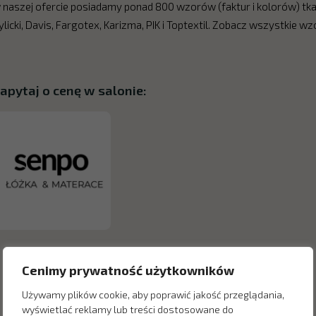
 naszej ofercie posiadamy ponad 800 wzorów (faktur i kolorów) t
ylicki, Davis, Fargotex, Karizma, PIK i Toptextil. Zobacz wszystkie wzo
apytaj o cenę w salonie:
Cenimy prywatność użytkowników
Używamy plików cookie, aby poprawić jakość przeglądania,
wyświetlać reklamy lub treści dostosowane do