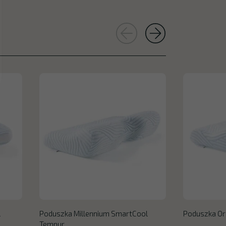
l
Poduszka Millennium SmartCool
Poduszka Or
Tempur