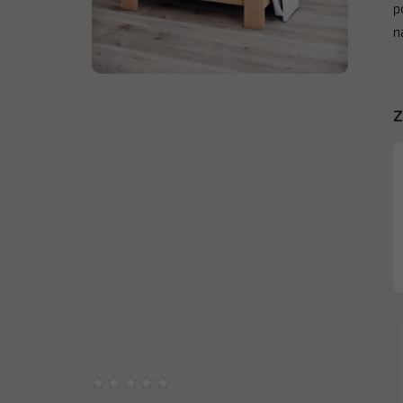
p
n
Z