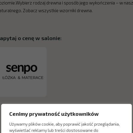
oziomie.Wybierz rodzaj drewna i sposób jego wykończenia – w nasz
aturalnego. Zobacz wszystkie wzorniki drewna.
apytaj o cenę w salonie:
Cenimy prywatność użytkowników
Używamy plików cookie, aby poprawić jakość przeglądania,
wyświetlać reklamy lub treści dostosowane do