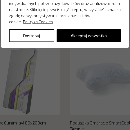
indywidualnych potrzeb użytkowników oraz analizować ruch
na stronie. Kliknięcie przycisku „Akceptuj wszystkie” oznacza
zgodę na wykorzystywanie przez nas plików
cookie.
Polityka Cookies
Dostosuj
Akceptuj wszystko
ac Curem .avi 80x200cm
Poduszka Ombracio SmartCoo
Tempur