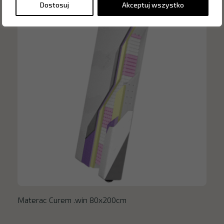
Dostosuj
Akceptuj wszystko
Materac Curem .win 80x200cm