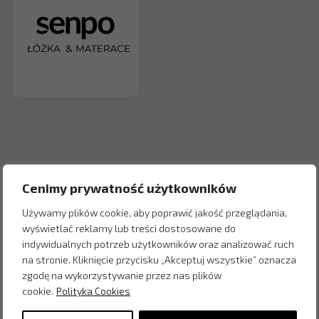
Cenimy prywatność użytkowników
Używamy plików cookie, aby poprawić jakość przeglądania,
wyświetlać reklamy lub treści dostosowane do
indywidualnych potrzeb użytkowników oraz analizować ruch
Inne produkty z kategorii
na stronie. Kliknięcie przycisku „Akceptuj wszystkie” oznacza
zgodę na wykorzystywanie przez nas plików
cookie.
Polityka Cookies