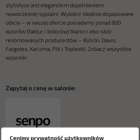
stylistyce jest eleganckim dopełnieniem
nowoczesnej sypialni. Wybierz idealnie dopasowane
obicie – w naszej ofercie posiadamy ponad 800
wzorów (faktur i kolorów) tkanin i eko-skór
renomowanych producentów – Bylicki, Davis,
Fargotex, Karizma, PIK i Toptextil. Zobacz wszystkie
wzorniki
Zapytaj o cenę w salonie:
Cenimy prywatność użytkowników