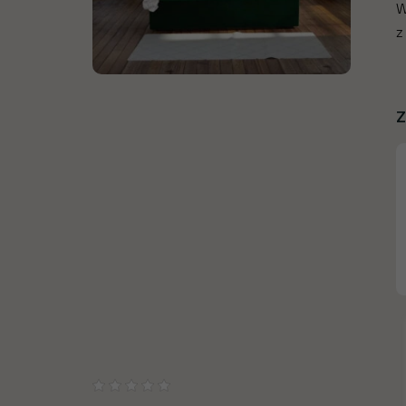
W
z
Z