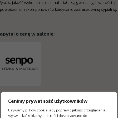
ysoka jakość wykonania oraz materiału, są gwarancją trwałości i 
 powodzeniem skomponować z klasycznie zaaranżowaną sypialnią.
apytaj o cenę w salonie:
Cenimy prywatność użytkowników
Używamy plików cookie, aby poprawić jakość przeglądania,
wyświetlać reklamy lub treści dostosowane do