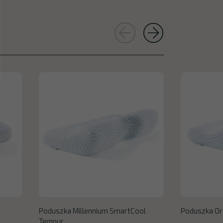
l
Poduszka Millennium SmartCool
Poduszka Or
Tempur