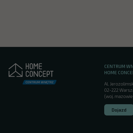
CENTRUM W
HOME CONCE
Al. Jerozolimsk
02-222 Wars
(woj. mazowie
Dojazd