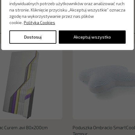
indywidualnych potrzeb użytkowników oraz analizować ruch
na stronie. Kliknięcie przycisku „Akceptuj wszystkie” oznacza
zgodę na wykorzystywanie przez nas plików
cookie.
Polityka Cookies
Dostosuj
Akceptuj wszystko
ac Curem .avi 80x200cm
Poduszka Ombracio SmartCoo
Tempur