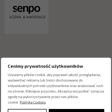
Cenimy prywatność użytkowników
Używamy plików cookie, aby poprawić jakość przeglądania,
wyświetlać reklamy lub treści dostosowane do
indywidualnych potrzeb użytkowników oraz analizować ruch
Inne produkty z kategorii
na stronie. Kliknięcie przycisku „Akceptuj wszystkie” oznacza
zgodę na wykorzystywanie przez nas plików
cookie.
Polityka Cookies