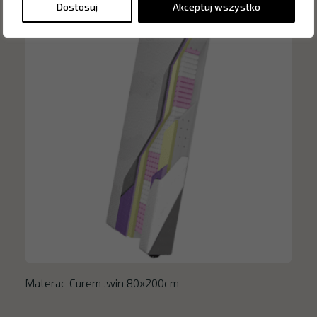
Dostosuj
Akceptuj wszystko
Materac Curem .win 80x200cm