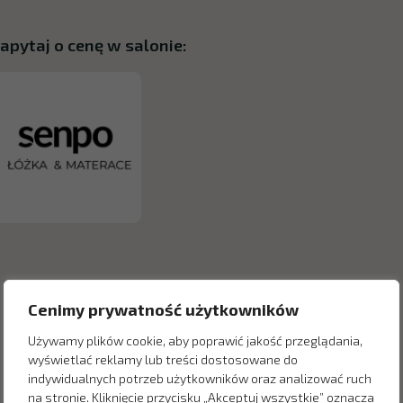
apytaj o cenę w salonie:
Cenimy prywatność użytkowników
Używamy plików cookie, aby poprawić jakość przeglądania,
wyświetlać reklamy lub treści dostosowane do
indywidualnych potrzeb użytkowników oraz analizować ruch
na stronie. Kliknięcie przycisku „Akceptuj wszystkie” oznacza