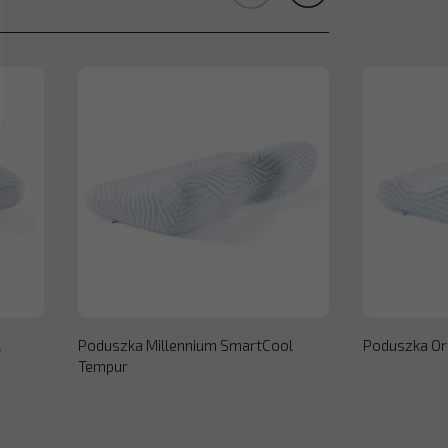
l
Poduszka Millennium SmartCool
Poduszka Or
Tempur