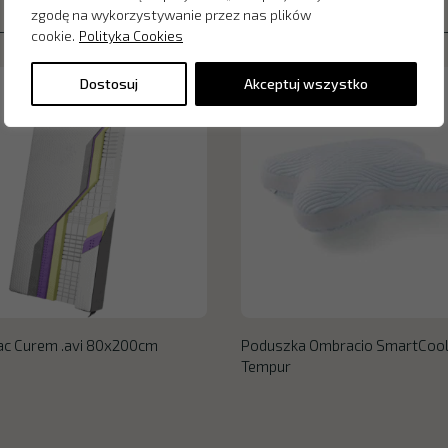
zgodę na wykorzystywanie przez nas plików
cookie.
Polityka Cookies
Dostosuj
Akceptuj wszystko
ac Curem .avi 80x200cm
Poduszka Ombracio SmartCoo
Tempur