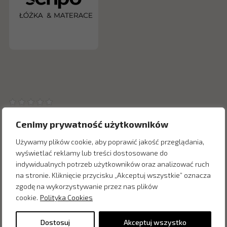
Cenimy prywatność użytkowników
Używamy plików cookie, aby poprawić jakość przeglądania,
wyświetlać reklamy lub treści dostosowane do
Inne produkty z kategorii
indywidualnych potrzeb użytkowników oraz analizować ruch
na stronie. Kliknięcie przycisku „Akceptuj wszystkie” oznacza
zgodę na wykorzystywanie przez nas plików
cookie.
Polityka Cookies
Dostosuj
Akceptuj wszystko