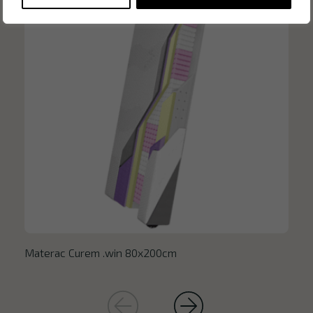
Materac Curem .win 80x200cm