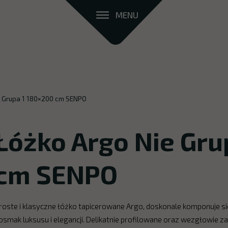
MENU
e Grupa 1 180×200 cm SENPO
Łóżko Argo Nie Gru
cm SENPO
roste i klasyczne łóżko tapicerowane Argo, doskonale komponuje si
osmak luksusu i elegancji. Delikatnie profilowane oraz wezgłowie 