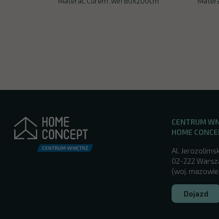
Materac Curem .win 80x200cm
Mater
CENTRUM W
HOME CONCE
Al. Jerozolimsk
02-222 Wars
(woj. mazowie
Dojazd