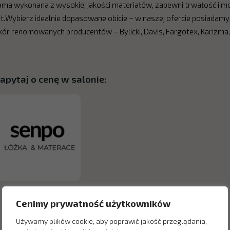
ama wykonana z wysokiej jakości materiałów, zapewni trwałość i mo
at.Wybierz idealnie dopasowane obicie – w naszej ofercie posiadamy
kór renomowanych producentów – Bylicki, Davis, Fargotex, Karizma, P
apytaj o cenę w salonie:
Cenimy prywatność użytkowników
Używamy plików cookie, aby poprawić jakość przeglądania,