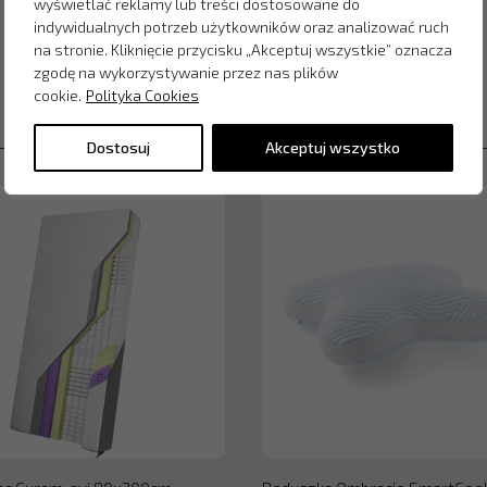
wyświetlać reklamy lub treści dostosowane do
indywidualnych potrzeb użytkowników oraz analizować ruch
na stronie. Kliknięcie przycisku „Akceptuj wszystkie” oznacza
zgodę na wykorzystywanie przez nas plików
cookie.
Polityka Cookies
Dostosuj
Akceptuj wszystko