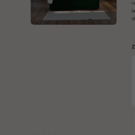
r
l
s
Z