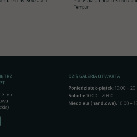
ac Curem .avi 80x200cm
Poduszka Ombracio SmartCoo
Tempur
NĘTRZ
DZIŚ GALERIA OTWARTA
PT
Poniedziałek-piątek:
10:00 – 20
ie 185
Sobota:
10:00 – 20:00
zawa
Niedziela (handlowa):
10:00 – 1
ckie)