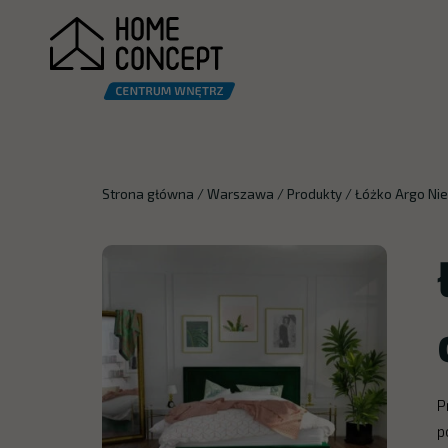
Strona główna
/
Warszawa
/
Produkty
/
Łóżko Argo Ni
P
p