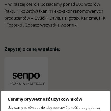
– w naszej ofercie posiadamy ponad 800 wzorów
(faktur i kolorów) tkanin i eko-skór renomowanych
producentów – Bylicki, Davis, Fargotex, Karizma, PIK
i Toptextil. Zobacz wszystkie wzorniki.
Zapytaj o cenę w salonie:
Cenimy prywatność użytkowników
Używamy plików cookie, aby poprawić jakość przeglądania,