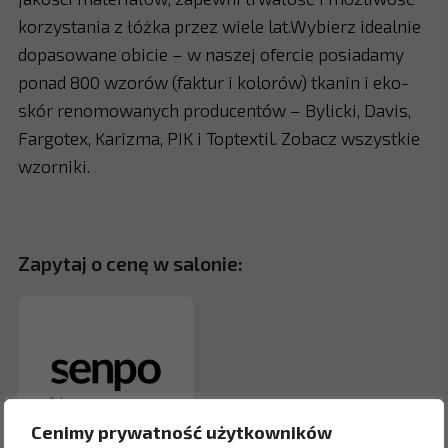
korzystania z łóżka przez wiele lat.Wybierz idealnie
dopasowane obicie – w naszej ofercie posiadamy
ponad 800 wzorów (faktur i kolorów) tkanin i eko-
skór renomowanych producentów – Bylicki, Davis,
Fargotex, Karizma, PIK i Toptextil. Zobacz wszystkie
wzorniki.
Zapytaj o cenę w salonie:
Cenimy prywatność użytkowników