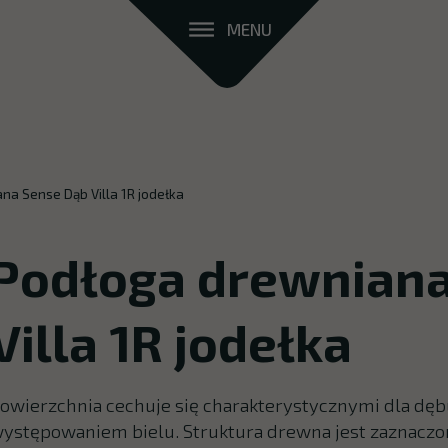
MENU
na Sense Dąb Villa 1R jodełka
Podłoga drewniana
Villa 1R jodełka
owierzchnia cechuje się charakterystycznymi dla dę
ystępowaniem bielu. Struktura drewna jest zaznaczon