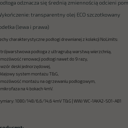
odłoga odznacza się średnią zmiennością odcieni po
ykończenie: transparentny olej ECO szczotkowany
odełka (lewa i prawa)
echy charakterystyczne podłogi drewnianej z kolekcji NoLimits:
 trójwarstwowa podłoga z ultragrubą warstwą wierzchnią,
 możliwość renowacji podłogi nawet do 9 razy,
 wzór deski jednorzędowej,
 klejowy system montażu T&G,
 możliwość montażu na ogrzewaniu podłogowym,
 mikrofaza na 4 bokach 4mV.
ymiary: 1080/148/6,6/14,6 4mV T&G | WW/WC-1AKA2-SO1-AB1
roducent: