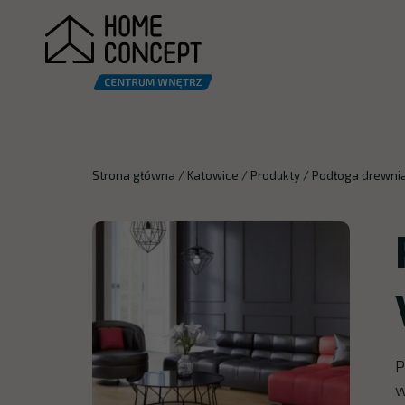
Strona główna
/
Katowice
/
Produkty
/
Podłoga drewnia
P
w