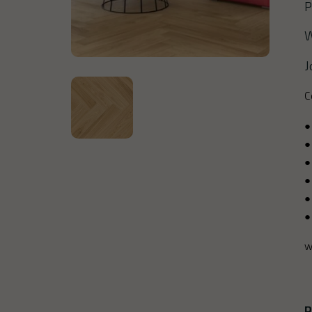
P
W
J
C
●
●
●
●
●
●
w
P