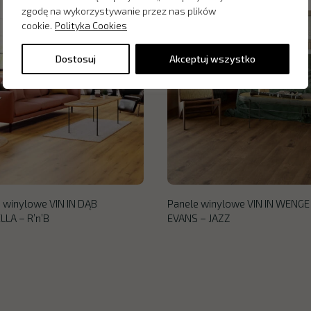
zgodę na wykorzystywanie przez nas plików
cookie.
Polityka Cookies
Dostosuj
Akceptuj wszystko
 winylowe VIN IN DĄB
Panele winylowe VIN IN WENGE
LA – R’n’B
EVANS – JAZZ