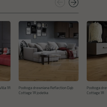
illa 1R
Podłoga drewniana Reflection Dąb
Podłoga dre
Cottage 1R jodełka
Cottage 1R