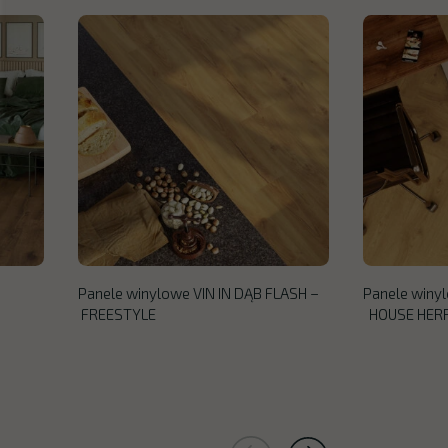
Panele winylowe VIN IN DĄB FLASH –
Panele winyl
FREESTYLE
HOUSE HER