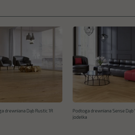
a drewniana Dąb Rustic 1R
Podłoga drewniana Sense Dąb V
jodełka