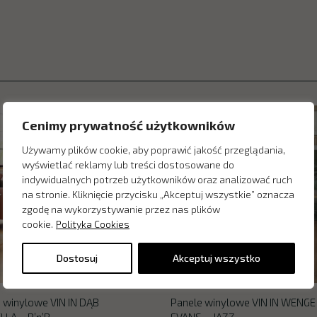
Cenimy prywatność użytkowników
Używamy plików cookie, aby poprawić jakość przeglądania,
wyświetlać reklamy lub treści dostosowane do
indywidualnych potrzeb użytkowników oraz analizować ruch
na stronie. Kliknięcie przycisku „Akceptuj wszystkie” oznacza
zgodę na wykorzystywanie przez nas plików
cookie.
Polityka Cookies
Dostosuj
Akceptuj wszystko
 winylowe VIN IN DĄB
Panele winylowe VIN IN WENGE
LA – R’n’B
EVANS – JAZZ