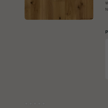
W
N
P