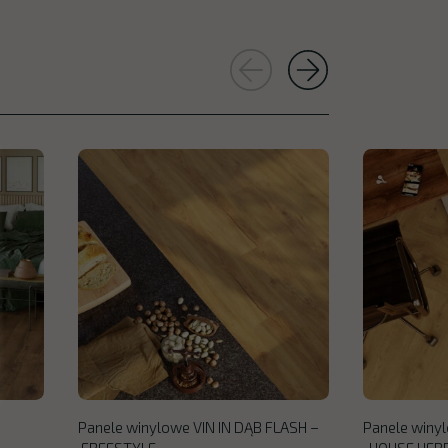
Panele winylowe VIN IN DĄB FLASH –
Panele winyl
FREESTYLE
HOUSE HER