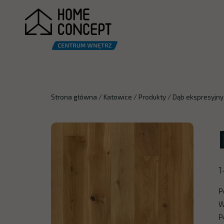
Strona główna
/
Katowice
/
Produkty
/
Dąb ekspresyjny
1
P
W
P