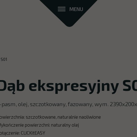
MENU
 S01
Dąb ekspresyjny S
-pasm, olej, szczotkowany, fazowany, wym. 2390x20
owierzchnia: szczotkowane, naturalnie naoliwione
ykończenie powierzchni: naturalny olej
ołączenie: CLICKitEASY