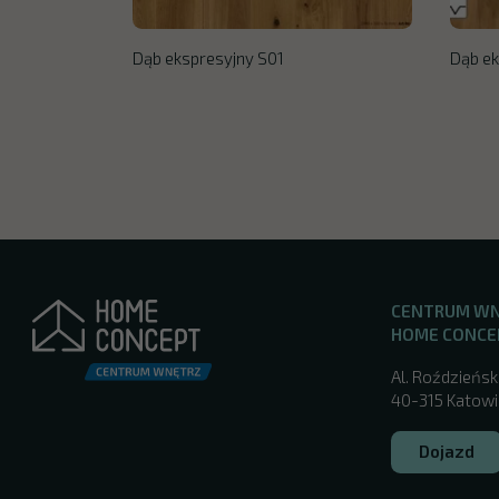
Dąb ekspresyjny S01
Dąb ek
CENTRUM W
HOME CONCE
Al. Roździeńsk
40-315 Katowic
Dojazd