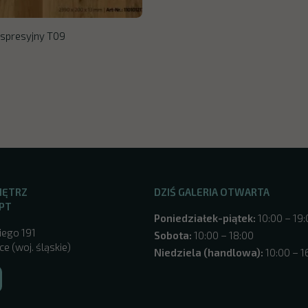
spresyjny T09
NĘTRZ
DZIŚ GALERIA OTWARTA
PT
Poniedziałek-piątek:
10:00 – 19
iego 191
Sobota:
10:00 – 18:00
e (woj. śląskie)
Niedziela (handlowa):
10:00 – 1