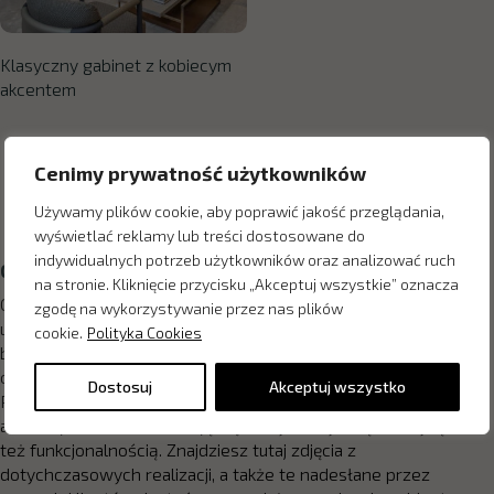
Klasyczny gabinet z kobiecym
akcentem
Cenimy prywatność użytkowników
Używamy plików cookie, aby poprawić jakość przeglądania,
wyświetlać reklamy lub treści dostosowane do
indywidualnych potrzeb użytkowników oraz analizować ruch
Gabinet
na stronie. Kliknięcie przycisku „Akceptuj wszystkie” oznacza
Gabinet to nie tylko miejsce Twojej pracy, ale też wizytówka
zgodę na wykorzystywanie przez nas plików
użytkownika. Dlatego, gdy urządzasz przestrzeń, w której
cookie.
Polityka Cookies
będziesz przyjmować kontrahentów i realizować inne
obowiązki zawodowe – zainspiruj się!
Dostosuj
Akceptuj wszystko
Projektanci z galerii wnętrz Home Concept proponują Ci modne
aranżacje, które odznaczają się nie tylko wysoką estetyką, ale
też funkcjonalnością. Znajdziesz tutaj zdjęcia z
dotychczasowych realizacji, a także te nadesłane przez