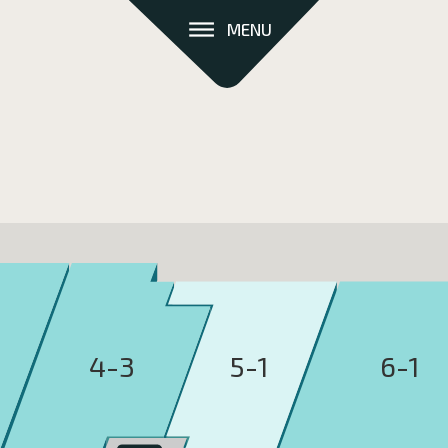
MENU
4-3
5-1
6-1