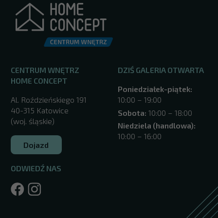
Oferujemy siebie w roli eksperta, projektanta i montaży
Oferta naszego salonu okien w Katowicach skierowana j
CENTRUM WNĘTRZ
DZIŚ GALERIA OTWARTA
fot. Galeria Okien Finestre, Facebook
HOME CONCEPT
Poniedziałek-piątek:
Al. Roździeńskiego 191
10:00 – 19:00
40-315 Katowice
Sobota:
10:00 – 18:00
fot. Galeria Okien Finestre, Facebook
(woj. śląskie)
Niedziela (handlowa):
10:00 – 16:00
Co warto wiedzieć o oknach Finestre
Dojazd
Stawiamy na indywidualne podejście. Dobieramy rozwią
ODWIEDŹ NAS
Dbamy o wygodę i oszczędzamy Państwa czas. Działamy
Dążymy do tego, aby nasza oferta była stale innowac